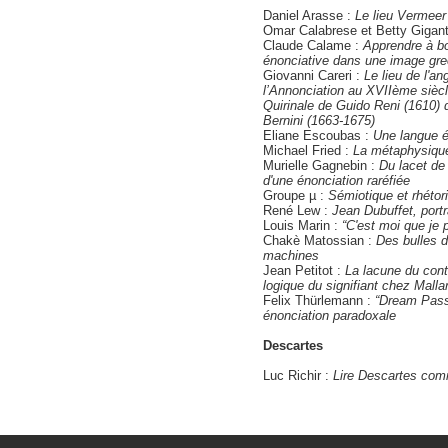
Daniel Arasse :
Le lieu Vermeer
Omar Calabrese et Betty Gigan
Claude Calame :
Apprendre à boi
énonciative dans une image gr
Giovanni Careri :
Le lieu de l'a
l’Annonciation au XVIIème siècle
Quirinale de Guido Reni (1610)
Bernini (1663-1675)
Eliane Escoubas :
Une langue é
Michael Fried :
La métaphysique
Murielle Gagnebin :
Du lacet de 
d'une énonciation raréfiée
Groupe µ :
Sémiotique et rhétor
René Lew :
Jean Dubuffet, portr
Louis Marin :
“C'est moi que je p
Chakè Matossian :
Des bulles d
machines
Jean Petitot :
La lacune du cont
logique du signifiant chez Mall
Felix Thürlemann :
“Dream Pass
énonciation paradoxale
Descartes
Luc Richir :
Lire Descartes com