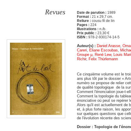
Revues
Date de parution :
1989
Format :
21 x 29,7 cm.
Reliure :
cousu fil de lin
Pages :
224
Illustrations :
n./b.
Prix public :
23,30 €
ISBN :
978-2-930174-14-5
Auteur(s) :
Daniel Arasse
,
Omar
Careri
,
Eliane Escoubas
,
Michae
Groupe μ
,
René Lew
,
Louis Mar
Richir
,
Felix Thürlemann
Ce cinquième volume est le tro
ans plus tôt par le dossier « Ar
numéro se propose de relier ce
de qualité topologique de la su
Comment l'énonciation joue-t-ell
Comment la topologie du tableau
énonciative où peut se repérer le
Alors qu'il est actuellement de 
et, à plus forte raison, les appor
sur quelques questions que celle
de l'évolution récente des scie
Dossier : Topologie de l'énon