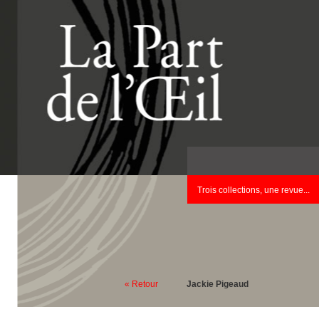
Trois collections, une revue...
« Retour
Jackie Pigeaud