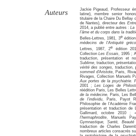
Jackie Pigeaud, Professeur émé
Auteurs
latine), membre senior honora
titulaire de la Chaire Du Bellay
de Nantes), directeur des
Entr
2014, a publié entre autres :
La 
l’âme et du corps dans la tradi
e
Belles-Lettres, 1981, 3
éditio
médecins de l’Antiquité gréc
e
Lettres, 1987, 2
édition 2
Collection
Les Essais
, 1995 ; 
traduction, présentation et n
Sublime
, traduction, présentat
vérité des songes,
traduction, 
sommeil
d'Aristote, Paris, Riv
Rivages, Collection Manuels P
Aux portes de la psychiatrie. P
2001 ;
Les Loges de Philost
réédition Paris, Les Belles Lett
de la médecine,
Paris, Les Bel
de l’individu
, Paris, Payot R
Philosophie de l’Académie Fra
présentation et traduction de 
Gallimard, octobre 2010 ;
l’hermaphrodite
, Manuels Pa
Gymnastique, Santé, Beaut
traduction de Charles Darem
nombreux articles consacrés surt
la protohistoire de la psychiat