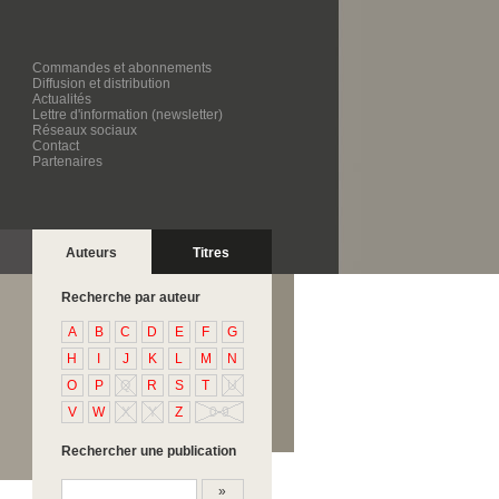
Commandes et abonnements
Diffusion et distribution
Actualités
Lettre d'information (newsletter)
Réseaux sociaux
Contact
Partenaires
Auteurs
Titres
Recherche par auteur
A
B
C
D
E
F
G
H
I
J
K
L
M
N
O
P
Q
R
S
T
U
V
W
X
Y
Z
0-9
Rechercher une publication