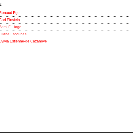
E
Renaud Ego
Carl Einstein
Sami El Hage
Eliane Escoubas
Sylvia Estienne-de Cazanove