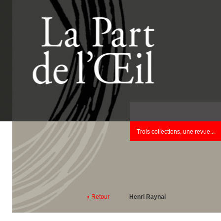
Trois collections, une revue...
« Retour
Henri Raynal