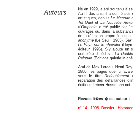
Né en 1929, a été soutenu à se
Auteurs
Au fil des ans, il a confié ses 
artistiques, depuis
Le Mercure 
Tel Quel
et
La Nouvelle Revu
d’Omphale
, a été publié par 
ouvrages où, dans la substance 
de la réflexion propre à l’essai
anonyme
(Le Seuil, 1965),
Sur 
Le Pays sur le chevalet
(Deyrol
éditeur, 1996). S’y ajoute un su
complété d’inédits :
La Double
Peinture
(Editions galerie Michè
Ami de Max Loreau, Henri Rayn
1980, les pages que lui avaie
sous le titre
Redoublement de
réparation des défaillances d’i
éditions Lebeer-Hossmann ont 
Revues li�es � cet auteur :
n° 14 - 1998. Dossier : Homma