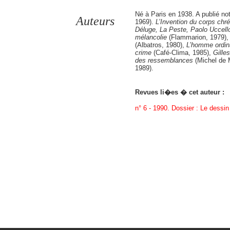
Né à Paris en 1938. A publié n
Auteurs
1969).
L’Invention du corps
chré
Déluge, La Peste, Paolo Uccel
mélancolie
(Flammarion, 1979)
(Albatros, 1980),
L’homme ordin
crime
(Café-Clima, 1985),
Gille
des ressemblances
(Michel de 
1989).
Revues li�es � cet auteur :
n° 6 - 1990. Dossier : Le dessin