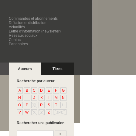
Commandes et abonnements
Diffusion et distribution
Actualités
Lettre d'information (newsletter)
Réseaux sociaux
Contact
Partenaires
Auteurs
Titres
Recherche par auteur
A
B
C
D
E
F
G
H
I
J
K
L
M
N
O
P
Q
R
S
T
U
V
W
X
Y
Z
0-9
Rechercher une publication