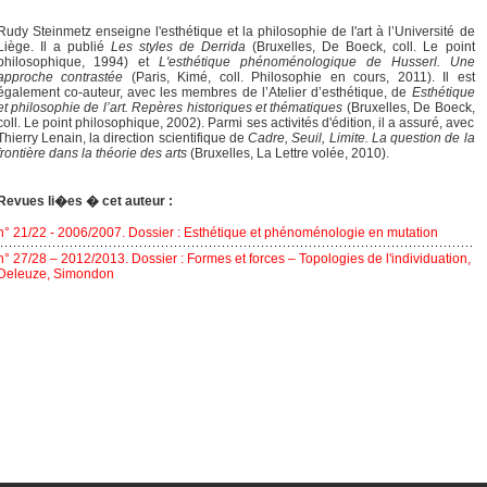
Rudy Steinmetz enseigne l'esthétique et la philosophie de l'art à l’Université de
Liège. Il a publié
Les styles de Derrida
(Bruxelles, De Boeck, coll. Le point
philosophique, 1994) et
L'esthétique phénoménologique de Husserl. Une
approche contrastée
(Paris, Kimé, coll. Philosophie en cours, 2011). Il est
également co-auteur, avec les membres de l’Atelier d’esthétique, de
Esthétique
et philosophie de l’art. Repères historiques et thématiques
(Bruxelles, De Boeck,
coll. Le point philosophique, 2002). Parmi ses activités d'édition, il a assuré, avec
Thierry Lenain, la direction scientifique de
Cadre, Seuil, Limite. La question de la
frontière dans la théorie des arts
(Bruxelles, La Lettre volée, 2010).
Revues li�es � cet auteur :
n° 21/22 - 2006/2007. Dossier : Esthétique et phénoménologie en mutation
n° 27/28 – 2012/2013. Dossier : Formes et forces – Topologies de l'individuation,
Deleuze, Simondon