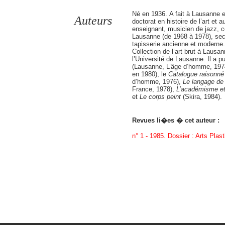
Né en 1936.
A fait à Lausanne e
Auteurs
doctorat en histoire de l’art et 
enseignant, musicien de jazz, 
Lausanne (de 1968 à 1978), secré
tapisserie ancienne et moderne. 
Collection de l’art brut à Lausann
l’Université de Lausanne. Il a p
(Lausanne, L’âge d’homme, 197
en 1980), le
Catalogue raisonné
d’homme, 1976),
Le langage de 
France, 1978),
L’académisme e
et
Le corps peint
(Skira, 1984).
Revues li�es � cet auteur :
n° 1 - 1985. Dossier : Arts Pla