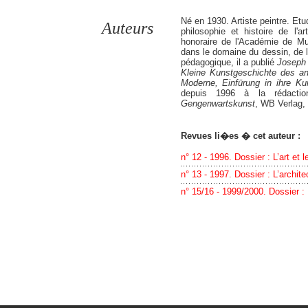
Né en 1930. Artiste peintre. Et
Auteurs
philosophie et histoire de l'a
honoraire de l'Académie de Mu
dans le domaine du dessin, de la
pédagogique, il a publié
Joseph
Kleine Kunstgeschichte des an
Moderne, Einfürung in ihre Ku
depuis 1996 à la rédact
Gengenwartskunst
, WB Verlag,
Revues li�es � cet auteur :
n° 12 - 1996. Dossier : L’art et l
n° 13 - 1997. Dossier : L’archite
n° 15/16 - 1999/2000. Dossier 