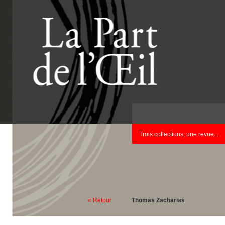
Trois collections, une revue...
« Retour
Thomas Zacharias