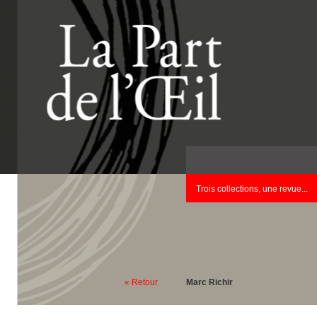
Trois collections, une revue...
« Retour
Marc Richir