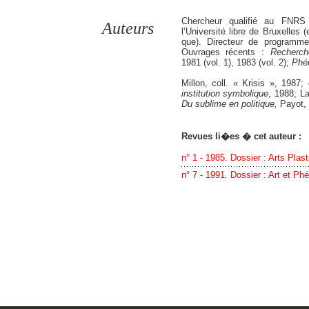
Chercheur qualifié au FNRS 
Auteurs
l’Université libre de Bruxelles
que). Directeur de programme 
Ouvrages récents :
Recherc
1981 (vol. 1), 1983 (vol. 2);
Phé
Millon, coll. « Krisis », 1987
institution symbolique
, 1988; L
Du sublime en politique,
Payot, 
Revues li�es � cet auteur :
n° 1 - 1985. Dossier : Arts Pla
n° 7 - 1991. Dossier : Art et P