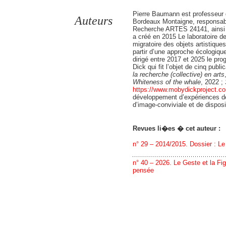
Pierre Baumann est professeur d
Auteurs
Bordeaux Montaigne, responsab
Recherche ARTES 24141, ainsi q
a créé en 2015 Le laboratoire des
migratoire des objets artistique
partir d’une approche écologiqu
dirigé entre 2017 et 2025 le p
Dick qui fit l’objet de cinq public
la recherche (collective) en arts
Whiteness
of the
whale
, 2022 ;
https://www.mobydickproject.c
développement d’expériences de 
d’image-conviviale et de disposi
Revues li�es � cet auteur :
n° 29 – 2014/2015. Dossier : Le
n° 40 – 2026. Le Geste et la Figu
pensée