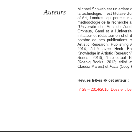
Michael Schwab est un artiste q
Auteurs
la technologie. Il est titulaire 
of Art, Londres, qui porte sur 
méthodologie de la recherche art
l'Université des Arts de Zuri
Orpheus, Gand et à l'Universit
initiateur et rédacteur en chef
nombre de ses publications ré
Artistic Research: Publishing 
2014; édité avec Henk Borg
Knowledge in Artistic Research”
Series, 2013), “Intellectual 
(Koenig Books, 2012; édité 
Claudia Mareis) et
Paris
(Copy P
Revues li�es � cet auteur :
n° 29 – 2014/2015. Dossier : Le