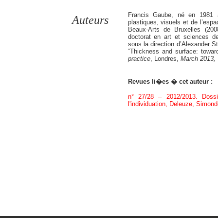
Francis Gaube, né en 1981 à 
Auteurs
plastiques, visuels et de l’esp
Beaux-Arts de Bruxelles (200
doctorat en art et sciences de
sous la direction d’Alexander St
“Thickness and surface: towar
practice
, Londres,
March 2013
,
Revues li�es � cet auteur :
n° 27/28 – 2012/2013. Doss
l'individuation, Deleuze, Simon