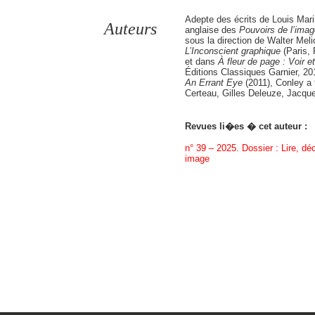
Adepte des écrits de Louis Mar
Auteurs
anglaise des
Pouvoirs de l
’
imag
sous la direction de Walter Melio
L
’
Inconscient graphique
(Paris,
et dans
À fleur de page : Voir e
Éditions Classiques Garnier, 20
An Errant Eye
(2011), Conley a 
Certeau, Gilles Deleuze, Jacque
Revues li�es � cet auteur :
n° 39 – 2025. Dossier : Lire, déc
image