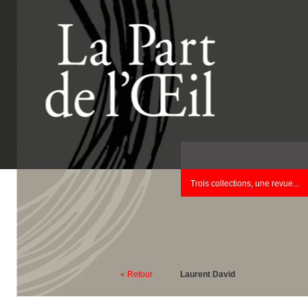
Trois collections, une revue...
« Retour
Laurent David