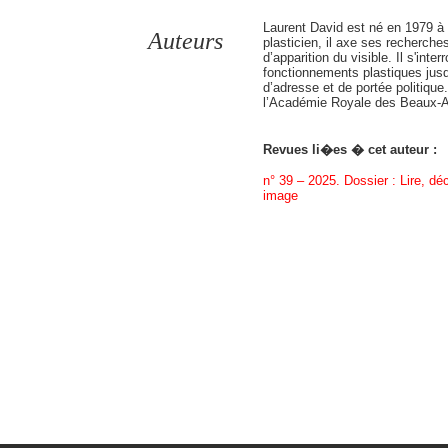
Laurent David est né en 1979 à Bre
Auteurs
plasticien, il axe ses recherches
d’apparition du visible. Il s'int
fonctionnements plastiques jusq
d’adresse et de portée politique.
l’Académie Royale des Beaux-Ar
Revues li�es � cet auteur :
n° 39 – 2025. Dossier : Lire, déc
image