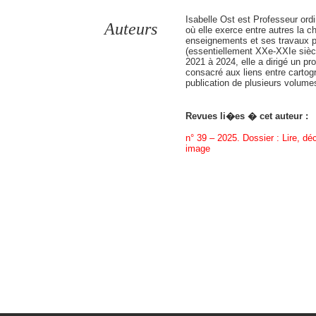
Isabelle Ost est Professeur ordi
Auteurs
où elle exerce entre autres la ch
enseignements et ses travaux por
(essentiellement XXe-XXIe siècle
2021 à 2024, elle a dirigé un 
consacré aux liens entre cartogra
publication de plusieurs volumes
Revues li�es � cet auteur :
n° 39 – 2025. Dossier : Lire, déc
image