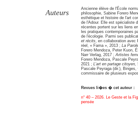
Ancienne élève de l'École norma
Auteurs
philosophie, Sabine Forero Men
esthétique et histoire de l'art 
de l'Adour. Elle est spécialiste
récentes portent sur les liens e
les pratiques contemporaines p
de l'écologie. Parmi ses publica
et récits
, en collaboration avec
réel, « Fama », 2013 ;
La Parol
Forero Mendoza, Peter Kuon, Él
Narr Verlag, 2017 ;
Artistes fe
Forero Mendoza, Pascale Peyrag
2021 ;
L’art en partage citoyen,
S
Pascale Peyraga (dir.), Binges, 
commissaire de plusieurs expos
Revues li�es � cet auteur :
n° 40 – 2026. Le Geste et la Figu
pensée