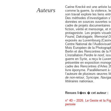
Carine Krecké est une artiste 
Auteurs
comme la guerre, la violence, le
son travail explore les liens entr
Des méthodes d’investigation s’
données en sources ouvertes so
cadre de projets documentaires qu
fiction, vérité et mensonge, et 
protagoniste. Les projets visuel
Found
,
Dakotagate
,
Memorial
Dr
exposés au Luxembourg (Casin
Centre National de l’Audiovisuel,
Mois Européen de la Photograph
Berlin et des Rencontres de la P
L’installation
Perdre le nord
, iss
guerre en Syrie, a reçu le
Luxe
présentée en exposition monogra
cadre des Rencontres d’Arles 2
livre éponyme. Parallèlement à s
l’auteure de plusieurs œuvres li
de non-retour
,
Syncope, Naviga
littéraires nationaux.
Revues li�es � cet auteur :
n° 40 – 2026. Le Geste et la Figu
pensée