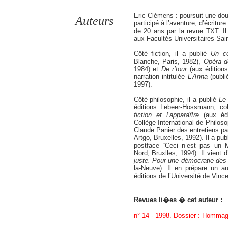
Eric Clémens : poursuit une doubl
Auteurs
participé à l’aventure, d’écritu
de 20 ans par la revue TXT. Il
aux Facultés Universitaires Sai
Côté fiction, il a publié
Un co
Blanche, Paris, 1982),
Opéra d
1984) et
De r’tour
(aux éditions
narration intitulée
L’Anna
(publi
1997).
Côté philosophie, il a publié
Le
éditions Lebeer-Hossmann, col
fiction et l’apparaître
(aux édit
Collège International de Philoso
Claude Panier des entretiens pa
Artgo, Bruxelles, 1992). Il a pu
postface “Ceci n’est pas un M
Nord, Bruxlles, 1994). Il vient
juste. Pour une démocratie des
la-Neuve). Il en prépare un au
éditions de l’Université de Vinc
Revues li�es � cet auteur :
n° 14 - 1998. Dossier : Homma