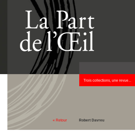
Trois collections, une revue...
« Retour
Robert Davreu