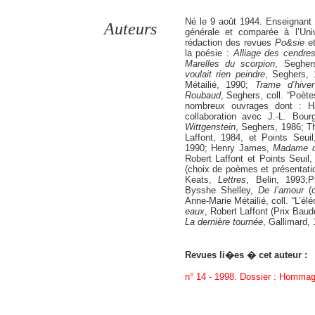
Né le 9 août 1944. Enseignant en
Auteurs
générale et comparée à l’Uni
rédaction des revues
Po&sie
e
la poésie :
Alliage des cendre
Marelles du scorpion
, Seghe
voulait rien peindre
, Seghers,
Métailié, 1990;
Trame d’hiver
Roubaud
, Seghers, coll. “Poète
nombreux ouvrages dont : H
collaboration avec J.-L. Bour
Wittgenstein
, Seghers, 1986; 
Laffont, 1984, et Points Seu
1990; Henry James,
Madame d
Robert Laffont et Points Seuil
(choix de poèmes et présentation
Keats,
Lettres
, Belin, 1993;P
Bysshe Shelley,
De l’amour
(c
Anne-Marie Métailié, coll. “L’é
eaux
, Robert Laffont (Prix Baud
La dernière tournée
, Gallimard, 
Revues li�es � cet auteur :
n° 14 - 1998. Dossier : Homma