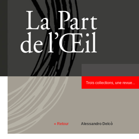
Trois collections, une revue...
« Retour
Alessandro Delcò