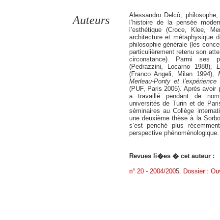
Alessandro Delcò, philosophe,
Auteurs
l’histoire de la pensée moder
l’esthétique (Croce, Klee, Me
architecture et métaphysique d
philosophie générale (les conce
particulièrement retenu son att
circonstance). Parmi ses 
(Pedrazzini, Locarno 1988),
L
(Franco Angeli, Milan 1994),
Merleau-Ponty et l’expérienc
(PUF, Paris 2005). Après avoir p
a travaillé pendant de no
universités de Turin et de Pari
séminaires au Collège internat
une deuxième thèse à la Sorbo
s’est penché plus récemment
perspective phénoménologique.
Revues li�es � cet auteur :
n° 20 - 2004/2005. Dossier : Ouv