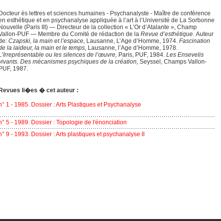
Docteur ès lettres et sciences humaines - Psychanalyste - Maître de conférence
en esthétique et en psychanalyse appliquée à l’art à l’Uni­versité de La Sorbonne
Nouvelle (Paris III) — Directeur de la collection « L’Or d’Atalante », Champ
Vallon-PUF — Membre du Comité de rédaction de la
Revue d’esthétique.
Auteur
de:
Czapski, la main et
l’espace,
Lausanne, L’Age d’Homme, 1974.
Fascination
de la laideur, la main et le t
emps,
Lausanne, l’Age d’Homme, 1978.
L’Irreprésentable ou les
silences de l’œuvre,
Paris, PUF, 1984.
Les Ensevelis
vivants. Des mécanismes psychiques de la création,
Seyssel, Champs Vallon-
PUF, 1987.
Revues li�es � cet auteur :
n° 1 - 1985. Dossier : Arts Plastiques et Psychanalyse
n° 5 - 1989. Dossier : Topologie de l'énonciation
n° 9 - 1993. Dossier : Arts plastiques et psychanalyse II