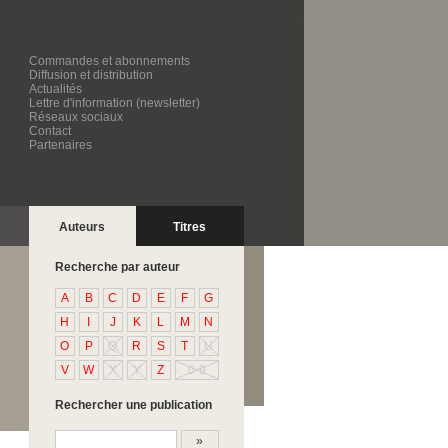
Commandes et abonnements
Diffusion et distribution
Actualités
Lettre d'information (newsletter)
Réseaux sociaux
Contact
Partenaires
Auteurs
Titres
Recherche par auteur
A
B
C
D
E
F
G
H
I
J
K
L
M
N
O
P
Q
R
S
T
U
V
W
X
Y
Z
0-9
Rechercher une publication