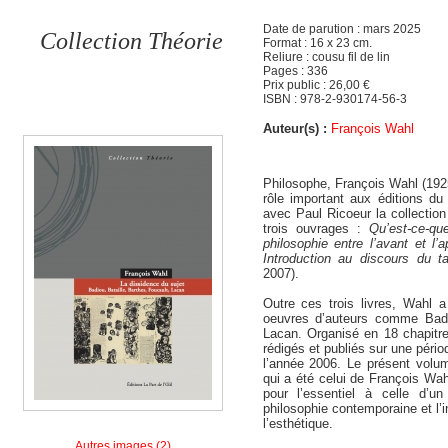
Date de parution : mars 2025
Collection Théorie
Format : 16 x 23 cm.
Reliure : cousu fil de lin
Pages : 336
Prix public : 26,00 €
ISBN : 978-2-930174-56-3
Auteur(s) :
François Wahl
Philosophe, François Wahl (1925
rôle important aux éditions d
avec Paul Ricoeur la collection 
trois ouvrages :
Qu’est-ce-qu
philosophie entre l’avant et l’
Introduction au discours du t
2007).
Outre ces trois livres, Wahl a
oeuvres d’auteurs comme Badio
Lacan. Organisé en 18 chapitre
rédigés et publiés sur une péri
l’année 2006. Le présent volum
qui a été celui de François Wahl
pour l’essentiel à celle d’
philosophie contemporaine et l’
l’esthétique.
Autres images (2)