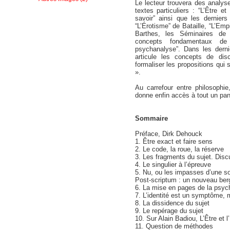
Le lecteur trouvera des analys
textes particuliers : “L’Être e
savoir” ainsi que les derniers
“L’Érotisme” de Bataille, “L’Em
Barthes, les Séminaires de L
concepts fondamentaux de
psychanalyse”. Dans les derni
articule les concepts de dis
formaliser les propositions qui 
».
Au carrefour entre philosophi
donne enfin accès à tout un pan
Sommaire
Préface, Dirk Dehouck
1. Être exact et faire sens
2. Le code, la roue, la réserve
3. Les fragments du sujet. Disc
4. Le singulier à l’épreuve
5. Nu, ou les impasses d’une sor
Post-scriptum : un nouveau be
6. La mise en pages de la psyc
7. L’identité est un symptôme, m
8. La dissidence du sujet
9. Le repérage du sujet
10. Sur Alain Badiou, L’Être et
11. Question de méthodes