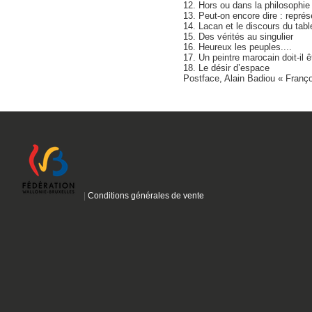
12. Hors ou dans la philosophie
13. Peut-on encore dire : représ
14. Lacan et le discours du tab
15. Des vérités au singulier
16. Heureux les peuples....
17. Un peintre marocain doit-il 
18. Le désir d’espace
Postface, Alain Badiou « Franço
|
Conditions générales de vente