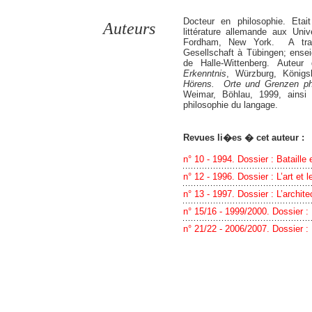
Docteur en philosophie. Eta
Auteurs
littérature allemande aux Uni
Fordham, New York. A trava
Gesellschaft à Tübingen; enseig
de Halle-Wittenberg. Auteu
Erkenntnis
, Würzburg, König
Hörens. Orte und Grenzen phi
Weimar, Böhlau, 1999, ainsi 
philosophie du langage.
Revues li�es � cet auteur :
n° 10 - 1994. Dossier : Bataille 
n° 12 - 1996. Dossier : L’art et l
n° 13 - 1997. Dossier : L’archite
n° 15/16 - 1999/2000. Dossier 
n° 21/22 - 2006/2007. Dossier 