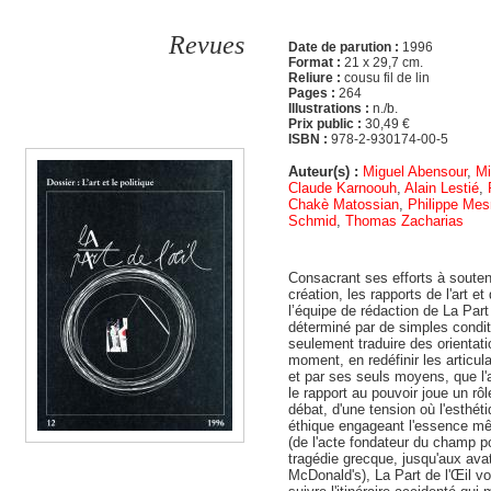
Revues
Date de parution :
1996
Format :
21 x 29,7 cm.
Reliure :
cousu fil de lin
Pages :
264
Illustrations :
n./b.
Prix public :
30,49 €
ISBN :
978-2-930174-00-5
Auteur(s) :
Miguel Abensour
,
Mi
Claude Karnoouh
,
Alain Lestié
,
Chakè Matossian
,
Philippe Mes
Schmid
,
Thomas Zacharias
Consacrant ses efforts à souten
création, les rapports de l'art e
l’équipe de rédaction de La Part
déterminé par de simples conditi
seulement traduire des orientati
moment, en redéfinir les articula
et par ses seuls moyens, que l'
le rapport au pouvoir joue un rôle
débat, d'une tension où l'esthét
éthique engageant l'essence mêm
(de l'acte fondateur du champ pol
tragédie grecque, jusqu'aux avat
McDonald's), La Part de l'Œil 