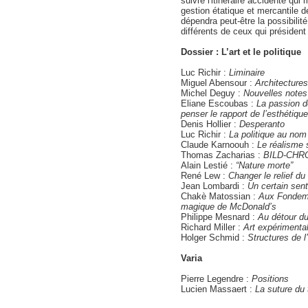
suivre l'itinéraire accidenté qui
gestion étatique et mercantile de
dépendra peut-être la possibilité
différents de ceux qui président
Dossier : L’art et le politique
Luc Richir :
Liminaire
Miguel Abensour :
Architectures
Michel Deguy :
Nouvelles notes 
Eliane Escoubas :
La passion d
penser le rapport de l’esthétique 
Denis Hollier :
Desperanto
Luc Richir :
La politique au nom 
Claude Karnoouh :
Le réalisme s
Thomas Zacharias :
BILD-CHR
Alain Lestié :
“Nature morte”
René Lew :
Changer le relief du 
Jean Lombardi :
Un certain sent
Chakè Matossian :
Aux Fondemen
magique de McDonald’s
Philippe Mesnard :
Au détour du 
Richard Miller :
Art expérimenta
Holger Schmid :
Structures de l
Varia
Pierre Legendre :
Positions
Lucien Massaert :
La suture du 