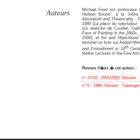
Michael Fried est professeur 
Auteurs
Herbert Boone”, à la Johns 
Absorption and Theatricality : 
1980 (
La place du spectateur
,
(
Le réalisme de Courbet
, Gal
Face of
Painting in the 1860s
,
2000); et
Art and Objecthood
terminer un livre sur Adolph Men
th
and
Embodiment in 19
Centu
Mellon Lectures in the Fine Art
Revues li�es � cet auteur :
n° 17/18 - 2001/2002. Dossier : 
n° 5 - 1989. Dossier : Topologie 